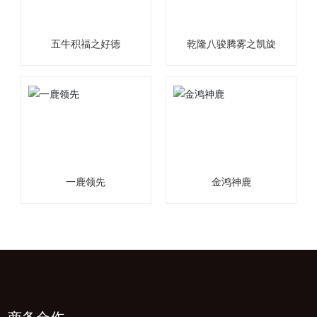
五牛积福之好德
乾隆八骏腾雾之凯旋
一鹿领先
金鸿神鹿